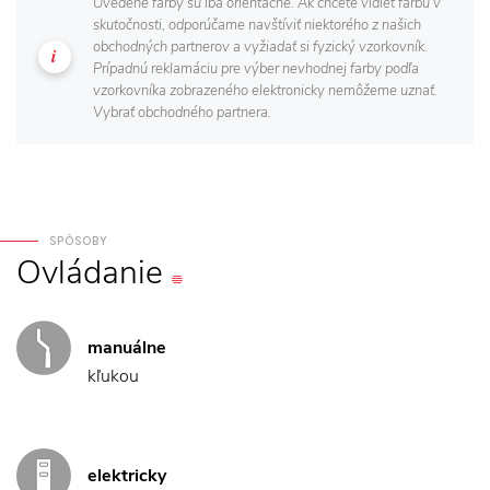
Uvedené farby sú iba orientačné. Ak chcete vidieť farbu v
skutočnosti, odporúčame navštíviť niektorého z našich
obchodných partnerov a vyžiadať si fyzický vzorkovník.
Prípadnú reklamáciu pre výber nevhodnej farby podľa
vzorkovníka zobrazeného elektronicky nemôžeme uznať.
Vybrať obchodného partnera.
SPÔSOBY
Ovládanie
manuálne
kľukou
elektricky