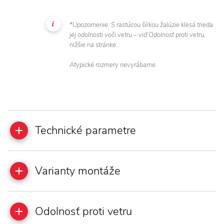
*Upozornenie: S rastúcou šírkou žalúzie klesá trieda
jej odolnosti voči vetru – viď Odolnosť proti vetru,
nižšie na stránke.
Atypické rozmery nevyrábame.
Technické parametre
Varianty montáže
Odolnosť proti vetru