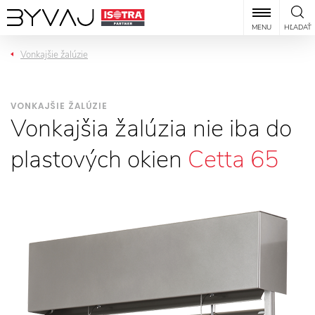
MENU
HĽADAŤ
Vonkajšie žalúzie
VONKAJŠIE ŽALÚZIE
Vonkajšia žalúzia nie iba do
plastových okien
Cetta 65