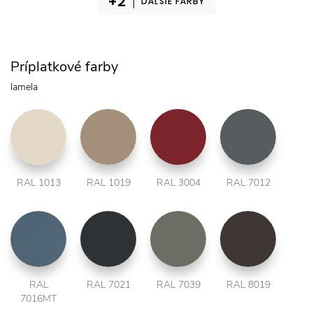
ĎAĽŠIE FARBY
Príplatkové farby
lamela
RAL 1013
RAL 1019
RAL 3004
RAL 7012
RAL
RAL 7021
RAL 7039
RAL 8019
7016MT