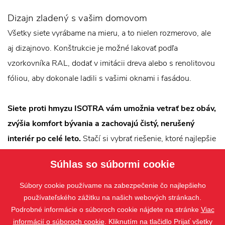
Dizajn zladený s vašim domovom
Všetky siete vyrábame na mieru, a to nielen rozmerovo, ale
aj dizajnovo. Konštrukcie je možné lakovať podľa
vzorkovníka RAL, dodať v imitácii dreva alebo s renolitovou
fóliou, aby dokonale ladili s vašimi oknami i fasádou.
Siete proti hmyzu ISOTRA vám umožnia vetrať bez obáv,
zvýšia komfort bývania a zachovajú čistý, nerušený
interiér po celé leto.
Stačí si vybrať riešenie, ktoré najlepšie
zodpovedá vášmu priestoru aj spôsobu používania.
Súhlas so súbormi cookie
Typy sietí proti hmyzu:
okenné siete proti hmyzu
,
dverové
Súbory cookie používame na zabezpečenie čo najlepšieho
siete proti hmyzu
používateľského zážitku na našich webových stránkach.
,
plisované siete proti hmyzu
Podrobné informácie o súboroch cookie nájdete na stránke
Viac
informácií o súboroch cookie
. Kliknutím na tlačidlo Prijať všetky