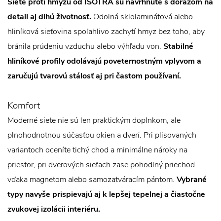
Siete proti hmyzu od ISOTRA sú navrhnuté s dôrazom na
detail aj dlhú životnosť.
Odolná sklolaminátová alebo
hliníková sieťovina spoľahlivo zachytí hmyz bez toho, aby
bránila prúdeniu vzduchu alebo výhľadu von.
Stabilné
hliníkové profily odolávajú poveternostným vplyvom a
zaručujú tvarovú stálosť aj pri častom používaní.
Komfort
Moderné siete nie sú len praktickým doplnkom, ale
plnohodnotnou súčasťou okien a dverí. Pri plisovaných
variantoch oceníte tichý chod a minimálne nároky na
priestor, pri dverových sieťach zase pohodlný priechod
vďaka magnetom alebo samozatváracím pántom.
Vybrané
typy navyše prispievajú aj k lepšej tepelnej a čiastočne
zvukovej izolácii interiéru.