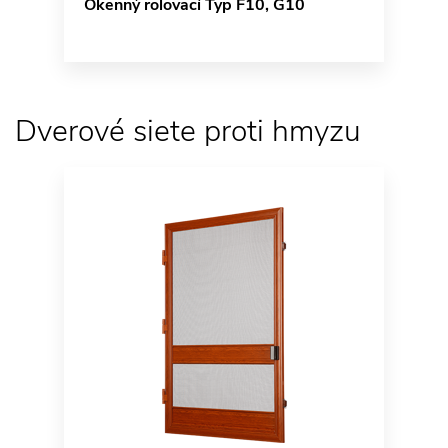
Okenný rolovací Typ F10, G10
Dverové siete proti hmyzu