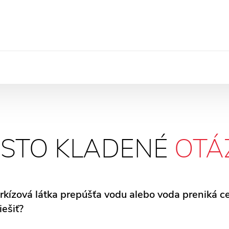
STO KLADENÉ
OTÁ
kízová látka prepúšťa vodu alebo voda preniká cez
iešiť?