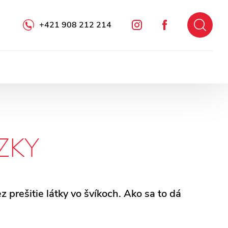
+421 908 212 214
Instagram
Facebook
ZKY
 prešitie látky vo švíkoch. Ako sa to dá