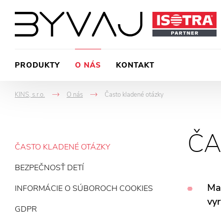
PRODUKTY
O NÁS
KONTAKT
KINS, s.r.o.
O nás
Často kladené otázky
->
->
ČA
ČASTO KLADENÉ OTÁZKY
BEZPEČNOSŤ DETÍ
Mar
INFORMÁCIE O SÚBOROCH COOKIES
vyr
GDPR