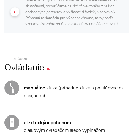
Uvedené farby sú iba orientačné. Ak chcete vidieť farbu v
skutočnosti, odporúčame navštíviť niektorého z našich
obchodných partnerov a vyžiadať si fyzický vzorkovník.
Prípadnú reklamáciu pre výber nevhodnej farby podľa
vzorkovníka zobrazeného elektronicky nemôžeme uznať.
SPÔSOBY
Ovládanie
manuálne
kľuka (prípadne kľuka s posilňovacím
navíjaním)
elektrickým pohonom
diaľkovým ovládačom alebo vypínačom