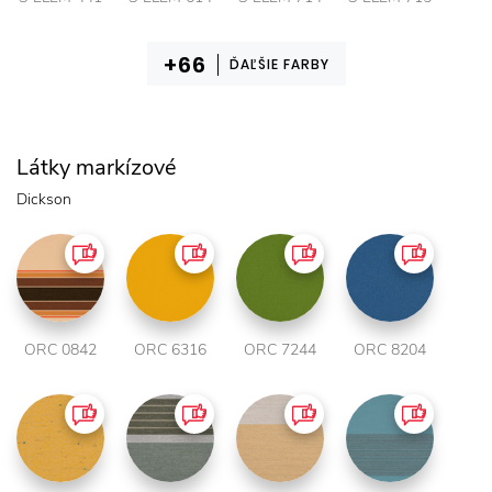
ĎAĽŠIE FARBY
Látky markízové
Dickson
ORC 0842
ORC 6316
ORC 7244
ORC 8204