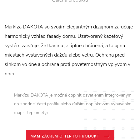
Markíza DAKOTA so svojím elegantným dizajnom zaručuje
harmonický vzhľad fasády domu. Uzatvorený kazetový
systém zaisťuje, že tkanina je úplne chránená, a to aj na
miestach vystavených dažďu alebo vetru. Ochrana pred
slnkom vo dne a ochrana proti poveternostným vplyvom v
noci.
Markízu DAKOTA je možné doplniť osvetlením integrovaným
do spodnej časti profilu alebo ďalším doplnkovým vybavením
(napr.: teplomety).
MÁM ZÁUJEM O TENTO PRODUKT