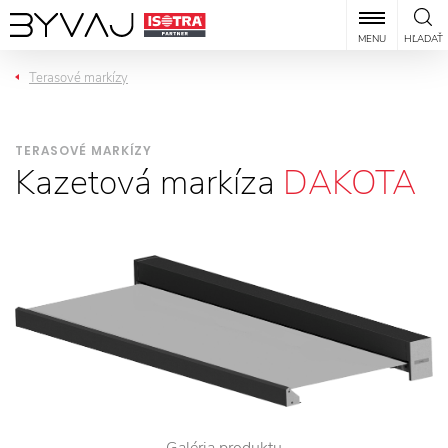
MENU
HĽADAŤ
Terasové markízy
TERASOVÉ MARKÍZY
Kazetová markíza
DAKOTA
Galéria produktu