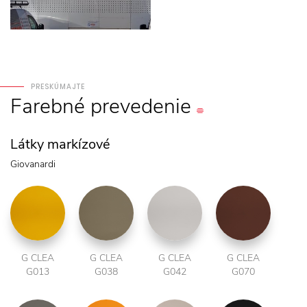
PRESKÚMAJTE
Farebné
prevedenie
Látky markízové
Giovanardi
G CLEA
G CLEA
G CLEA
G CLEA
G013
G038
G042
G070