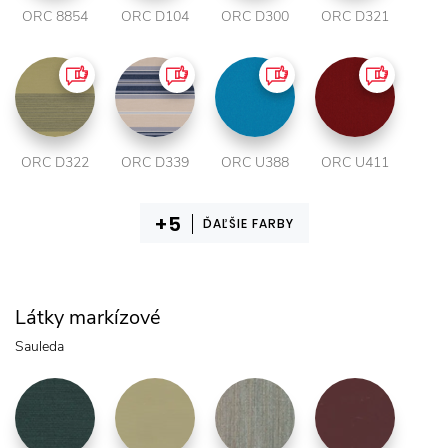
ORC 8854
ORC D104
ORC D300
ORC D321
ORC D322
ORC D339
ORC U388
ORC U411
ĎAĽŠIE FARBY
Látky markízové
Sauleda