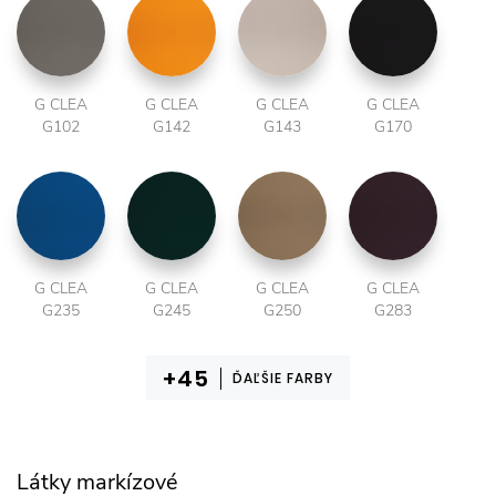
G CLEA
G CLEA
G CLEA
G CLEA
G102
G142
G143
G170
G CLEA
G CLEA
G CLEA
G CLEA
G235
G245
G250
G283
ĎAĽŠIE FARBY
Látky markízové